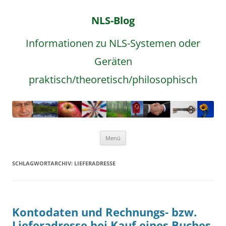
NLS-Blog
Informationen zu NLS-Systemen oder
Geräten
praktisch/theoretisch/philosophisch
Zum
Menü
Inhalt
springen
SCHLAGWORTARCHIV:
LIEFERADRESSE
Kontodaten und Rechnungs- bzw.
Lieferadresse bei Kauf eines Buches