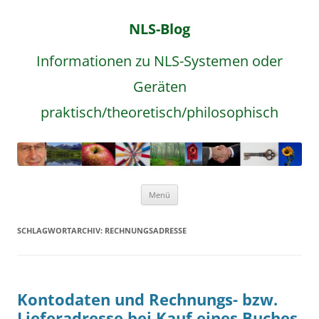
NLS-Blog
Informationen zu NLS-Systemen oder
Geräten
praktisch/theoretisch/philosophisch
Zum
Menü
Inhalt
springen
SCHLAGWORTARCHIV:
RECHNUNGSADRESSE
Kontodaten und Rechnungs- bzw.
Lieferadresse bei Kauf eines Buches