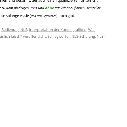
niemand bekannt, der auch einen qualifizierten Unterricht
t zu dem niedrigen Preis und
ohne
Rücksicht auf einen Hersteller
e solange es sie (
) noch gibt.
und den Referenten
r
Bedienung NLS
,
Interpretation der Kurvengrafiken
,
Was
inlich falsch?
veröffentlicht. Schlagwörter:
NLS-Schulung
,
NLS-