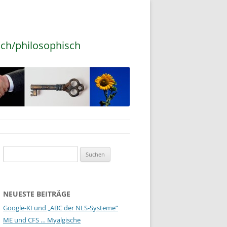
sch/philosophisch
Suchen
nach:
NEUESTE BEITRÄGE
Google-KI und „ABC der NLS-Systeme“
ME und CFS … Myalgische