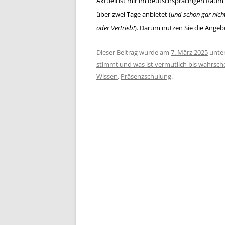
Aktuell ist mir im deutschsprachigen Raum 
über zwei Tage anbietet (
und schon gar nich
oder Vertrieb!
).
Darum nutzen Sie die Angebot
Dieser Beitrag wurde am
7. März 2025
unte
stimmt und was ist vermutlich bis wahrsche
Wissen
,
Präsenzschulung
.