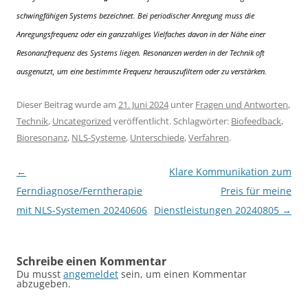
schwingfähigen Systems bezeichnet. Bei periodischer Anregung muss die
Anregungsfrequenz oder ein ganzzahliges Vielfaches davon in der Nähe einer
Resonanzfrequenz des Systems liegen. Resonanzen werden in der Technik oft
ausgenutzt, um eine bestimmte Frequenz herauszufiltern oder zu verstärken.
Dieser Beitrag wurde am
21. Juni 2024
unter
Fragen und Antworten
,
Technik
,
Uncategorized
veröffentlicht. Schlagwörter:
Biofeedback
,
Bioresonanz
,
NLS-Systeme
,
Unterschiede
,
Verfahren
.
Beitragsnavigation
←
Klare Kommunikation zum
Ferndiagnose/Ferntherapie
Preis für meine
mit NLS-Systemen 20240606
Dienstleistungen 20240805
→
Schreibe einen Kommentar
Du musst
angemeldet
sein, um einen Kommentar
abzugeben.