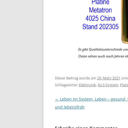
Es gibt Qualitätsunterschiede un
Osten sehen auch nach Jahren äh
Dieser Beitrag wurde am
20. März 2021
unt
Schlagwörter:
Elektronik
,
NLS-System
,
Plat
Beitragsnavigation
←
Leben im System, Leben – gesund, v
und lebensfroh