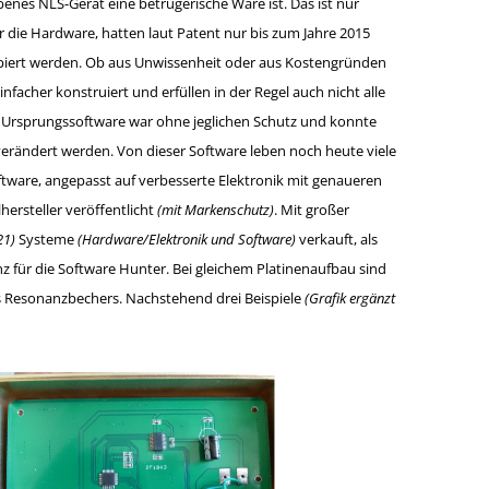
benes NLS-Gerät eine betrügerische Ware ist. Das ist nur
r die Hardware, hatten laut Patent nur bis zum Jahre 2015
piert werden. Ob aus Unwissenheit oder aus Kostengründen
nfacher konstruiert und erfüllen in der Regel auch nicht alle
e Ursprungssoftware war ohne jeglichen Schutz und konnte
verändert werden. Von dieser Software leben noch heute viele
oftware, angepasst auf verbesserte Elektronik mit genaueren
ersteller veröffentlicht
(mit Markenschutz)
. Mit großer
21)
Systeme
(Hardware/Elektronik und Software)
verkauft, als
z für die Software Hunter. Bei gleichem Platinenaufbau sind
 Resonanzbechers. Nachstehend drei Beispiele
(Grafik ergänzt