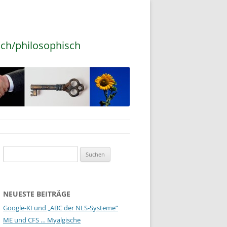
sch/philosophisch
Suchen
nach:
NEUESTE BEITRÄGE
Google-KI und „ABC der NLS-Systeme“
ME und CFS … Myalgische