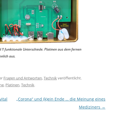
d !! funktionale Unterschiede. Platinen aus dem fernen
nlich aus.
er
Fragen und Antworten
,
Technik
veröffentlicht.
ine
,
Platinen
,
Technik
.
ital
„Corona“ und (k)ein Ende … die Meinung eines
Mediziners
→