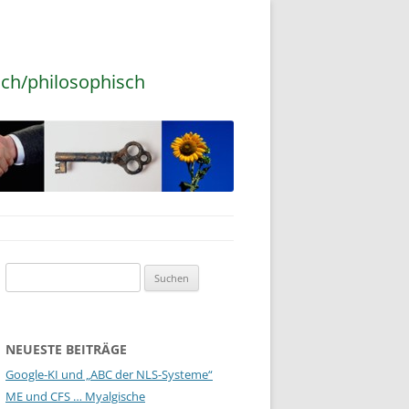
sch/philosophisch
Suchen
nach:
NEUESTE BEITRÄGE
Google-KI und „ABC der NLS-Systeme“
ME und CFS … Myalgische