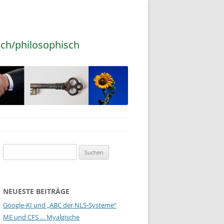
sch/philosophisch
Suchen
nach:
NEUESTE BEITRÄGE
Google-KI und „ABC der NLS-Systeme“
ME und CFS … Myalgische