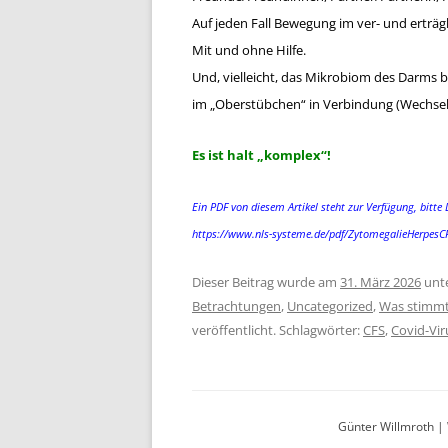
Auf jeden Fall Bewegung im ver- und erträg
Mit und ohne Hilfe.
Und, vielleicht, das Mikrobiom des Darms 
im „Oberstübchen“ in Verbindung (Wechsel
Es ist halt „komplex“!
Ein PDF von diesem Artikel steht zur Verfügung, bitte 
https://www.nls-systeme.de/pdf/ZytomegalieHerpesC
Dieser Beitrag wurde am
31. März 2026
unt
Betrachtungen
,
Uncategorized
,
Was stimmt 
veröffentlicht. Schlagwörter:
CFS
,
Covid-Vir
Günter Willmroth |