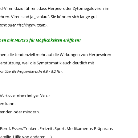
id-Viren dazu führen, dass Herpes- oder Zytomegaloviren im
en. Viren sind ja „schlau“. Sie können sich lange gut
 Matrix oder Pischinger-Raum
).
nen mit ME/CFS für Möglichkeiten eröffnen?
rmen, die tendenziell mehr auf die Wirkungen von Herpesviren
terstützung, weil die Symptomatik auch deutlich mit
).
ar über die Frequenzbereiche 6,6 – 8,2 Hz
.)
 Wort oder einen heiligen Vers
sen kann.
eenden oder mindern.
b/Beruf, Essen/Trinken, Freizeit, Sport, Medikamente, Präparate,
milie, Hilfe von anderen, …).