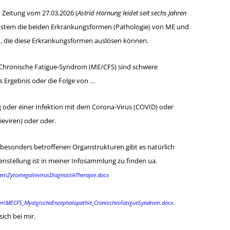
 Zeitung vom 27.03.2026 (
Astrid Hornung leidet seit sechs Jahren
ystem die beiden Erkrankungsformen (Pathologie) von ME und
n, die diese Erkrankungsformen auslösen können.
 Chronische Fatigue-Syndrom (ME/CFS) sind schwere
s Ergebnis oder die Folge von …
oder einer Infektion mit dem Corona-Virus (COVID) oder
ieviren) oder oder.
esonders betroffenen Organstrukturen gibt es natürlich
menstellung ist in meiner Infosammlung zu finden ua.
en\ZytomegalievirusDiagnostikTherapie.docx
ien\MECFS_MyalgischeEnzephalopathie_CronischesFatigueSyndrom.docx
.
ich bei mir.