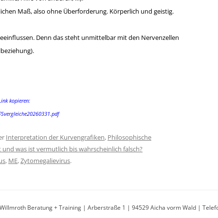
lichen Maß, also ohne Überforderung. Körperlich und geistig.
beeinflussen. Denn das steht unmittelbar mit den Nervenzellen
beziehung).
Link kopieren:
FSvergleiche20260331.pdf
er
Interpretation der Kurvengrafiken
,
Philosophische
und was ist vermutlich bis wahrscheinlich falsch?
us
,
ME
,
Zytomegalievirus
.
 Willmroth Beratung + Training | Arberstraße 1 | 94529 Aicha vorm Wald | Telef