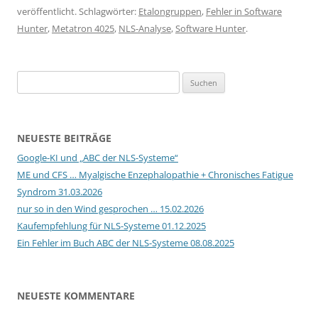
veröffentlicht. Schlagwörter:
Etalongruppen
,
Fehler in Software
Hunter
,
Metatron 4025
,
NLS-Analyse
,
Software Hunter
.
Suchen
nach:
NEUESTE BEITRÄGE
Google-KI und „ABC der NLS-Systeme“
ME und CFS … Myalgische Enzephalopathie + Chronisches Fatigue
Syndrom 31.03.2026
nur so in den Wind gesprochen … 15.02.2026
Kaufempfehlung für NLS-Systeme 01.12.2025
Ein Fehler im Buch ABC der NLS-Systeme 08.08.2025
NEUESTE KOMMENTARE