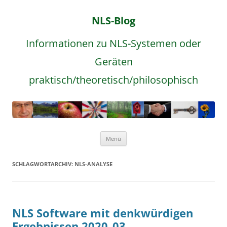
NLS-Blog
Informationen zu NLS-Systemen oder
Geräten
praktisch/theoretisch/philosophisch
Zum
Menü
Inhalt
springen
SCHLAGWORTARCHIV:
NLS-ANALYSE
NLS Software mit denkwürdigen
Ergebnissen 2020_03