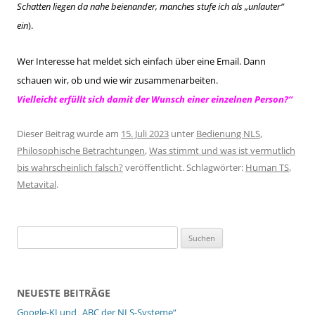
Schatten liegen da nahe beienander, manches stufe ich als „unlauter“
ein
).
Wer Interesse hat meldet sich einfach über eine Email. Dann
schauen wir, ob und wie wir zusammenarbeiten.
Vielleicht erfüllt sich damit der Wunsch einer einzelnen Person?“
Dieser Beitrag wurde am
15. Juli 2023
unter
Bedienung NLS
,
Philosophische Betrachtungen
,
Was stimmt und was ist vermutlich
bis wahrscheinlich falsch?
veröffentlicht. Schlagwörter:
Human TS
,
Metavital
.
Suchen
nach:
NEUESTE BEITRÄGE
Google-KI und „ABC der NLS-Systeme“