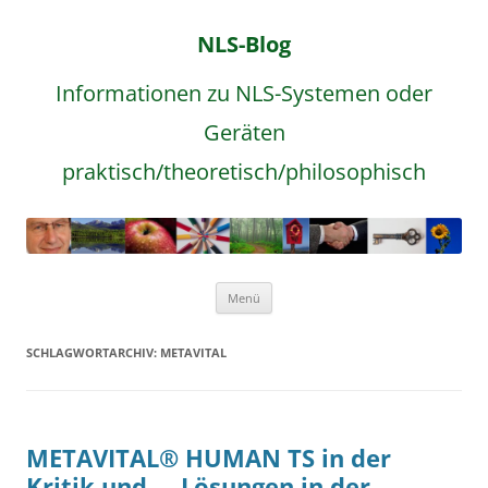
NLS-Blog
Informationen zu NLS-Systemen oder
Geräten
praktisch/theoretisch/philosophisch
Zum
Menü
Inhalt
springen
SCHLAGWORTARCHIV:
METAVITAL
METAVITAL® HUMAN TS in der
Kritik und … Lösungen in der