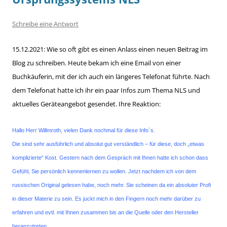
Schreibe eine Antwort
15.12.2021: Wie so oft gibt es einen Anlass einen neuen Beitrag im
Blog zu schreiben. Heute bekam ich eine Email von einer
Buchkäuferin, mit der ich auch ein längeres Telefonat führte. Nach
dem Telefonat hatte ich ihr ein paar Infos zum Thema NLS und
aktuelles Geräteangebot gesendet. Ihre Reaktion:
Hallo Herr Willmroth, vielen Dank nochmal für diese Info`s.
Die sind sehr ausführlich und absolut gut verständlich – für diese, doch „etwas
komplizierte“ Kost. Gestern nach dem Gespräch mit Ihnen hatte ich schon dass
Gefühl, Sie persönlich kennenlernen zu wollen. Jetzt nachdem ich von dem
russischen Original gelesen habe, noch mehr. Sie scheinen da ein absoluter Profi
in dieser Materie zu sein. Es juckt mich in den Fingern noch mehr darüber zu
erfahren und evtl. mit Ihnen zusammen bis an die Quelle oder den Hersteller
heranzutreten….