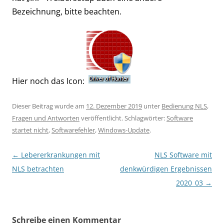
Bezeichnung, bitte beachten.
Hier noch das Icon:
Dieser Beitrag wurde am
12. Dezember 2019
unter
Bedienung NLS
,
Fragen und Antworten
veröffentlicht. Schlagwörter:
Software
startet nicht
,
Softwarefehler
,
Windows-Update
.
Beitragsnavigation
←
Lebererkrankungen mit
NLS Software mit
NLS betrachten
denkwürdigen Ergebnissen
2020_03
→
Schreibe einen Kommentar